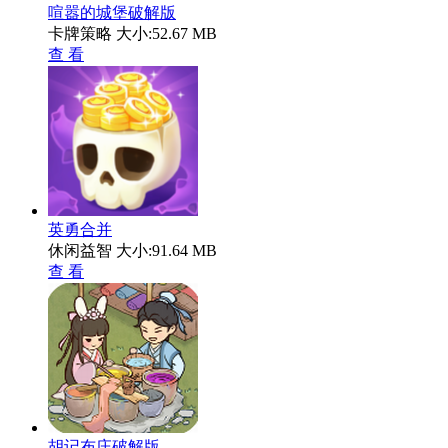
喧嚣的城堡破解版
卡牌策略
大小:52.67 MB
查 看
英勇合并
休闲益智
大小:91.64 MB
查 看
胡记布庄破解版