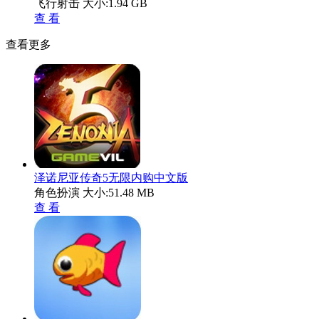
飞行射击
大小:1.94 GB
查 看
查看更多
泽诺尼亚传奇5无限内购中文版
角色扮演
大小:51.48 MB
查 看