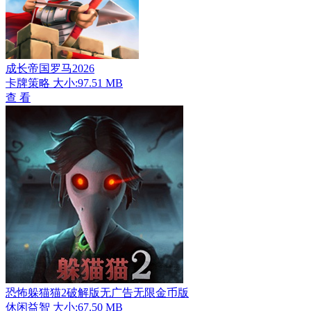
成长帝国罗马2026
卡牌策略
大小:97.51 MB
查 看
恐怖躲猫猫2破解版无广告无限金币版
休闲益智
大小:67.50 MB