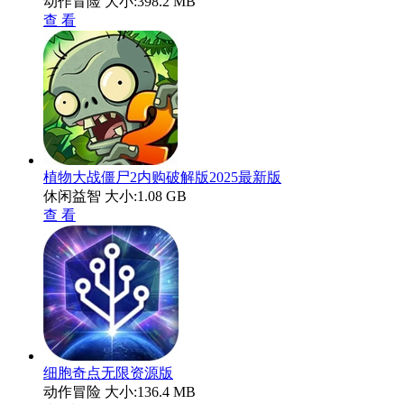
动作冒险
大小:398.2 MB
查 看
植物大战僵尸2内购破解版2025最新版
休闲益智
大小:1.08 GB
查 看
细胞奇点无限资源版
动作冒险
大小:136.4 MB