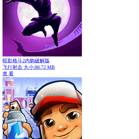
暗影格斗2内购破解版
飞行射击
大小:88.72 MB
查 看