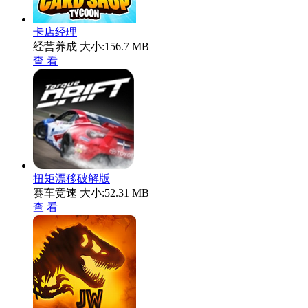
卡店经理
经营养成
大小:156.7 MB
查 看
扭矩漂移破解版
赛车竞速
大小:52.31 MB
查 看