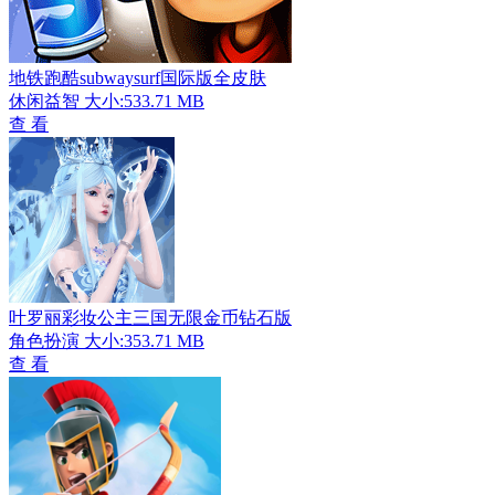
地铁跑酷subwaysurf国际版全皮肤
休闲益智
大小:533.71 MB
查 看
叶罗丽彩妆公主三国无限金币钻石版
角色扮演
大小:353.71 MB
查 看