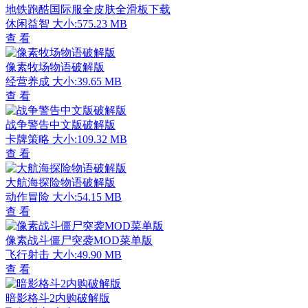
地铁跑酷国际服全皮肤全滑板下载
休闲益智
大小:575.23 MB
查 看
像素牧场物语破解版
经营养成
大小:39.65 MB
查 看
战争警告中文版破解版
卡牌策略
大小:109.32 MB
查 看
大航海探险物语破解版
动作冒险
大小:54.15 MB
查 看
像素战斗僵尸突袭MOD菜单版
飞行射击
大小:49.90 MB
查 看
暗影格斗2内购破解版