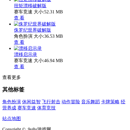
扭矩漂移破解版
赛车竞速
大小:52.31 MB
查 看
侏罗纪世界破解版
角色扮演
大小:36.53 MB
查 看
漂移启示录
赛车竞速
大小:46.94 MB
查 看
查看更多
其他标签
角色扮演
休闲益智
飞行射击
动作冒险
音乐舞蹈
卡牌策略
经
营养成
赛车竞速
体育竞技
站点地图
Copyright © 9u8u游戏网