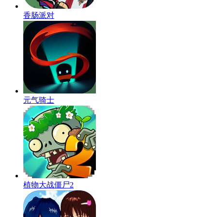
香肠派对
元气骑士
植物大战僵尸2