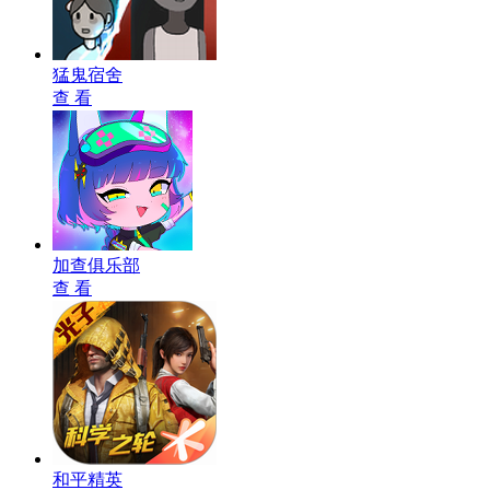
猛鬼宿舍
查 看
加查俱乐部
查 看
和平精英