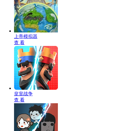
上帝模拟器
查 看
皇室战争
查 看