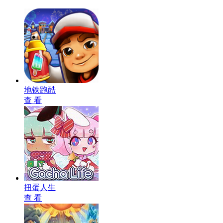
地铁跑酷
查 看
扭蛋人生
查 看