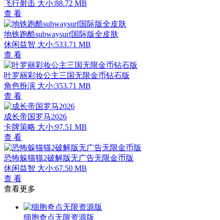
飞行射击
大小:88.72 MB
查 看
地铁跑酷subwaysurf国际版全皮肤
休闲益智
大小:533.71 MB
查 看
叶罗丽彩妆公主三国无限金币钻石版
角色扮演
大小:353.71 MB
查 看
成长帝国罗马2026
卡牌策略
大小:97.51 MB
查 看
恐怖躲猫猫2破解版无广告无限金币版
休闲益智
大小:67.50 MB
查 看
查看更多
细胞奇点无限资源版