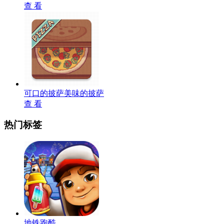
查 看
可口的披萨美味的披萨
查 看
热门标签
地铁跑酷