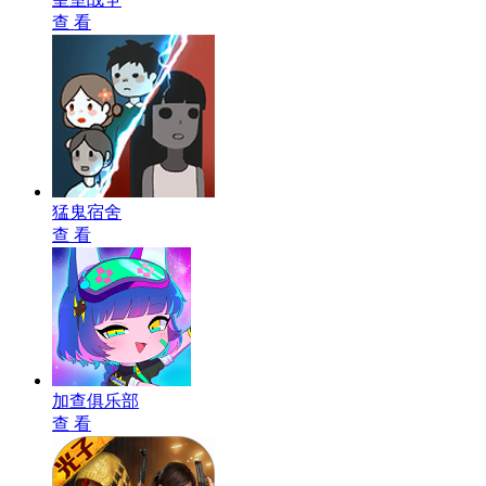
查 看
猛鬼宿舍
查 看
加查俱乐部
查 看