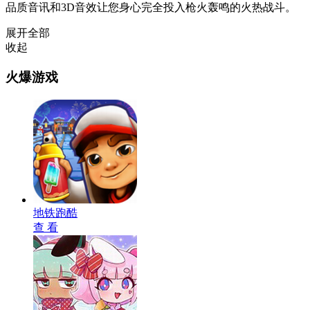
品质音讯和3D音效让您身心完全投入枪火轰鸣的火热战斗。
展开全部
收起
火爆游戏
地铁跑酷
查 看