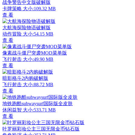
战争警告中文版破解版
卡牌策略
大小:109.32 MB
查 看
大航海探险物语破解版
动作冒险
大小:54.15 MB
查 看
像素战斗僵尸突袭MOD菜单版
飞行射击
大小:49.90 MB
查 看
暗影格斗2内购破解版
飞行射击
大小:88.72 MB
查 看
地铁跑酷subwaysurf国际版全皮肤
休闲益智
大小:533.71 MB
查 看
叶罗丽彩妆公主三国无限金币钻石版