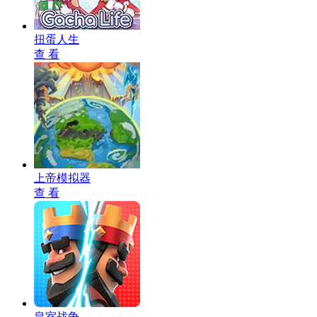
扭蛋人生
查 看
上帝模拟器
查 看
皇室战争