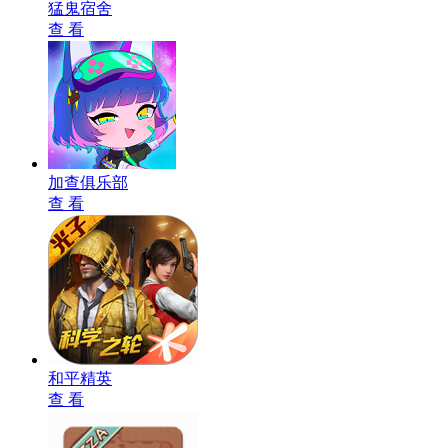
猛鬼宿舍
查 看
加查俱乐部
查 看
和平精英
查 看