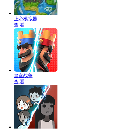
上帝模拟器
查 看
皇室战争
查 看