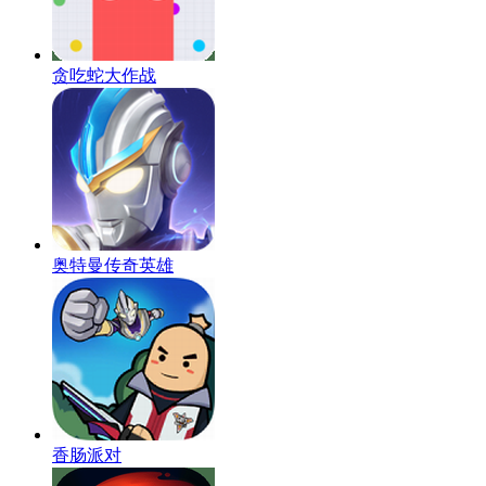
贪吃蛇大作战
奥特曼传奇英雄
香肠派对