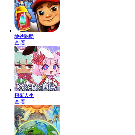
地铁跑酷
查 看
扭蛋人生
查 看