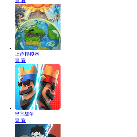
查 看
上帝模拟器
查 看
皇室战争
查 看