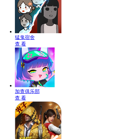
猛鬼宿舍
查 看
加查俱乐部
查 看