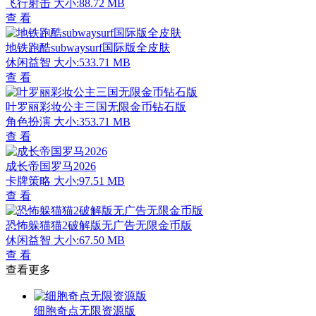
飞行射击
大小:88.72 MB
查 看
地铁跑酷subwaysurf国际版全皮肤
休闲益智
大小:533.71 MB
查 看
叶罗丽彩妆公主三国无限金币钻石版
角色扮演
大小:353.71 MB
查 看
成长帝国罗马2026
卡牌策略
大小:97.51 MB
查 看
恐怖躲猫猫2破解版无广告无限金币版
休闲益智
大小:67.50 MB
查 看
查看更多
细胞奇点无限资源版