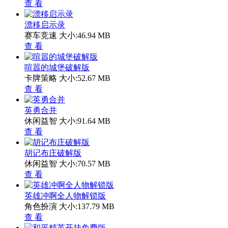
查 看
漂移启示录
赛车竞速
大小:46.94 MB
查 看
喧嚣的城堡破解版
卡牌策略
大小:52.67 MB
查 看
英勇合并
休闲益智
大小:91.64 MB
查 看
胡记布庄破解版
休闲益智
大小:70.57 MB
查 看
英雄冲啊全人物解锁版
角色扮演
大小:137.79 MB
查 看