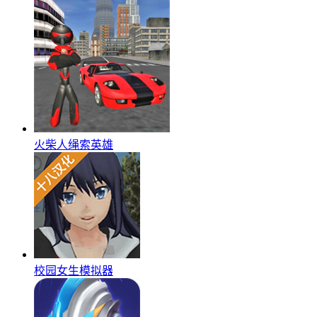
火柴人绳索英雄
校园女生模拟器