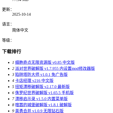
更新：
2025-10-14
语言：
简体中文
等级：
下载排行
1
细胞奇点无限资源版 v0.85 中文版
2
派对世界破解版 v1.7.955 内设置mod修改器版
3
陷阱塔防大师 v1.0.1 免广告版
4
卡店经理 v216 中文版
5
扭矩漂移破解版 v2.17.0 最新版
6
侏罗纪世界破解版 v1.65.5 手机版
7
漂移启示录 v1.5.0 内置菜单版
8
喧嚣的城堡破解版 v1.8.1 破解版
9
英勇合并 v1.0.9 无限钻石版