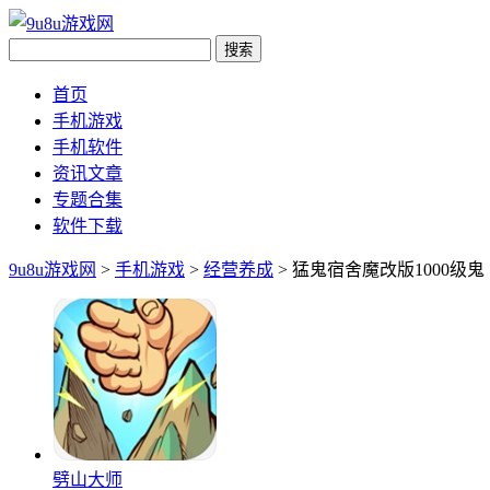
首页
手机游戏
手机软件
资讯文章
专题合集
软件下载
9u8u游戏网
>
手机游戏
>
经营养成
> 猛鬼宿舍魔改版1000级鬼
劈山大师