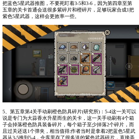
把蓝色5星武器推图，不要死盯着3-5和3-6，因为第四章至第
五章的关卡首通会送很多紫碎片和橙碎片，足够玩家合成1把
紫色5星武器，这样会更效率一些。
5、第五章第4关手动刷橙色防具碎片(研究所)：5-4这一关可以
说是专门为大蒜香水升星而生的关卡，这一关手动刷有4个箱
子会掉落橙色防具装备碎片，每个箱子至少掉落2个碎片，而
且过关还送1个弹夹，相当值得;作者当时是拿着2把蓝色5星武
器从3-5推到5-4，仓库里存了很多送的紫色武器碎片，直接弄