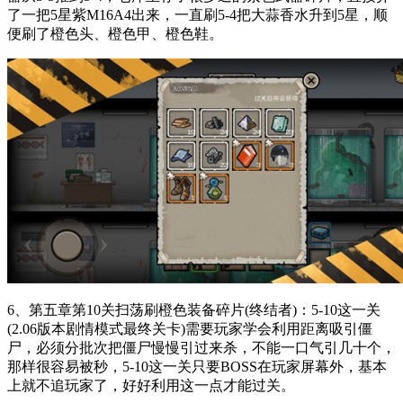
了一把5星紫M16A4出来，一直刷5-4把大蒜香水升到5星，顺
便刷了橙色头、橙色甲、橙色鞋。
6、第五章第10关扫荡刷橙色装备碎片(终结者)：5-10这一关
(2.06版本剧情模式最终关卡)需要玩家学会利用距离吸引僵
尸，必须分批次把僵尸慢慢引过来杀，不能一口气引几十个，
那样很容易被秒，5-10这一关只要BOSS在玩家屏幕外，基本
上就不追玩家了，好好利用这一点才能过关。