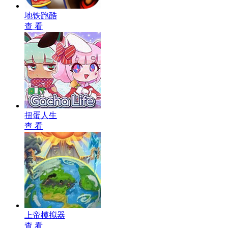
地铁跑酷
查 看
扭蛋人生
查 看
上帝模拟器
查 看