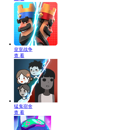
皇室战争
查 看
猛鬼宿舍
查 看