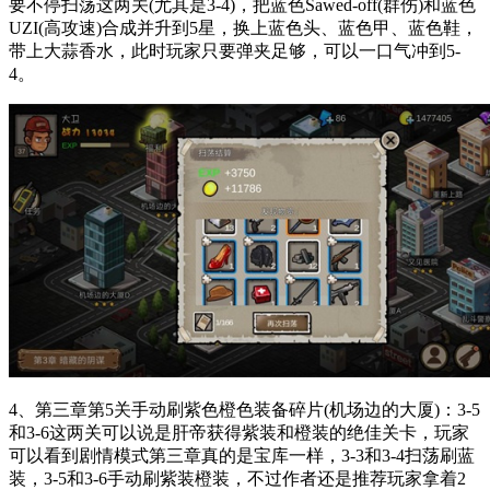
要不停扫荡这两关(尤其是3-4)，把蓝色Sawed-off(群伤)和蓝色
UZI(高攻速)合成并升到5星，换上蓝色头、蓝色甲、蓝色鞋，
带上大蒜香水，此时玩家只要弹夹足够，可以一口气冲到5-
4。
4、第三章第5关手动刷紫色橙色装备碎片(机场边的大厦)：3-5
和3-6这两关可以说是肝帝获得紫装和橙装的绝佳关卡，玩家
可以看到剧情模式第三章真的是宝库一样，3-3和3-4扫荡刷蓝
装，3-5和3-6手动刷紫装橙装，不过作者还是推荐玩家拿着2