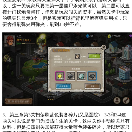
以，这一关玩家只要把第一层僵尸杀光就可以，第二层可以直
接开门找炮哥帮打，弹夹是玩家闯关的资本，虽然关卡中玩家
的弹夹只显示3个，但是实际可以把背包里所有弹夹用掉，只
要舍得刷弹夹用弹夹，刷到3-3并不难。
3、第三章第3关扫荡刷蓝色装备碎片(又见医院)：3-3和3-4这
两关可以说是专门为扫荡而生的关卡，这两关你手动刷关只有
材料，但是扫荡刷关却能获得大量蓝色装备碎片，所以玩家只