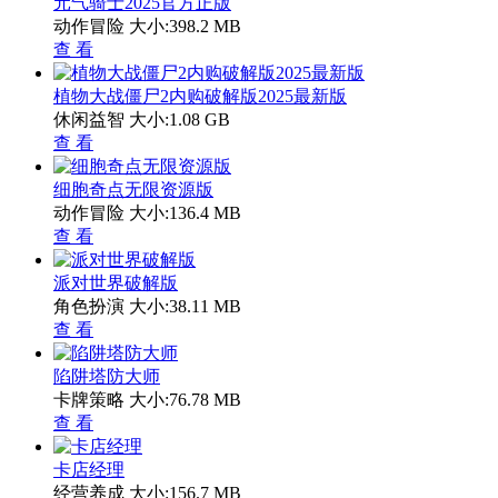
元气骑士2025官方正版
动作冒险
大小:398.2 MB
查 看
植物大战僵尸2内购破解版2025最新版
休闲益智
大小:1.08 GB
查 看
细胞奇点无限资源版
动作冒险
大小:136.4 MB
查 看
派对世界破解版
角色扮演
大小:38.11 MB
查 看
陷阱塔防大师
卡牌策略
大小:76.78 MB
查 看
卡店经理
经营养成
大小:156.7 MB