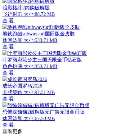
暗影格斗2内购破解版
飞行射击
大小:88.72 MB
查 看
地铁跑酷subwaysurf国际版全皮肤
休闲益智
大小:533.71 MB
查 看
叶罗丽彩妆公主三国无限金币钻石版
角色扮演
大小:353.71 MB
查 看
成长帝国罗马2026
卡牌策略
大小:97.51 MB
查 看
恐怖躲猫猫2破解版无广告无限金币版
休闲益智
大小:67.50 MB
查 看
查看更多