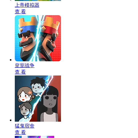
上帝模拟器
查 看
皇室战争
查 看
猛鬼宿舍
查 看