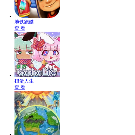
地铁跑酷
查 看
扭蛋人生
查 看