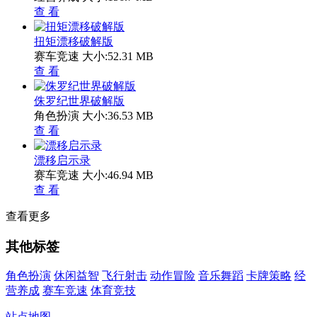
查 看
扭矩漂移破解版
赛车竞速
大小:52.31 MB
查 看
侏罗纪世界破解版
角色扮演
大小:36.53 MB
查 看
漂移启示录
赛车竞速
大小:46.94 MB
查 看
查看更多
其他标签
角色扮演
休闲益智
飞行射击
动作冒险
音乐舞蹈
卡牌策略
经
营养成
赛车竞速
体育竞技
站点地图