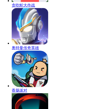
贪吃蛇大作战
奥特曼传奇英雄
香肠派对