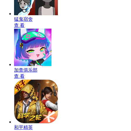
猛鬼宿舍
查 看
加查俱乐部
查 看
和平精英