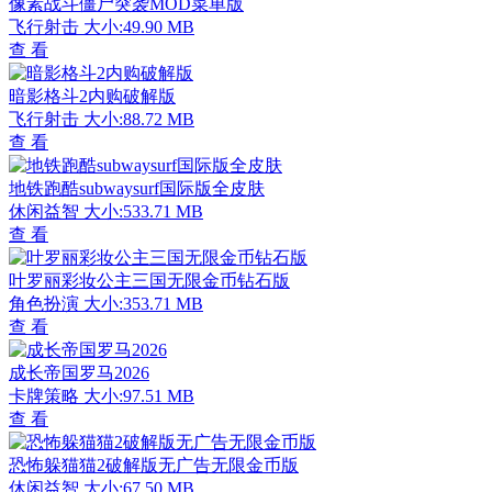
像素战斗僵尸突袭MOD菜单版
飞行射击
大小:49.90 MB
查 看
暗影格斗2内购破解版
飞行射击
大小:88.72 MB
查 看
地铁跑酷subwaysurf国际版全皮肤
休闲益智
大小:533.71 MB
查 看
叶罗丽彩妆公主三国无限金币钻石版
角色扮演
大小:353.71 MB
查 看
成长帝国罗马2026
卡牌策略
大小:97.51 MB
查 看
恐怖躲猫猫2破解版无广告无限金币版
休闲益智
大小:67.50 MB