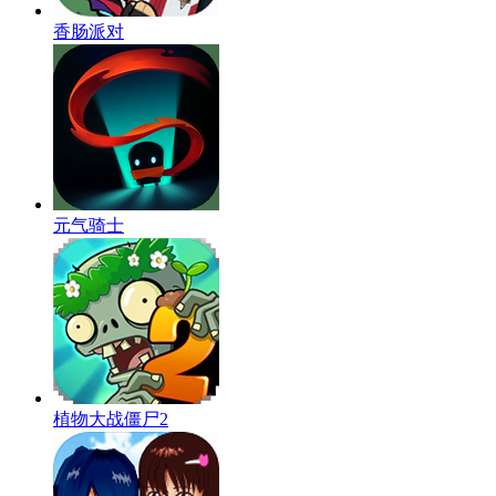
香肠派对
元气骑士
植物大战僵尸2