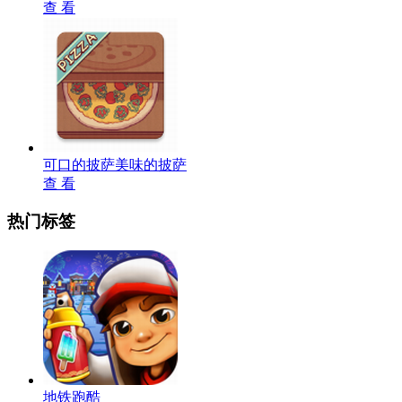
查 看
可口的披萨美味的披萨
查 看
热门标签
地铁跑酷