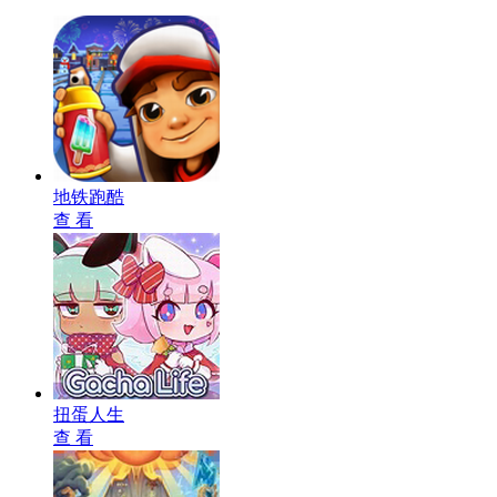
地铁跑酷
查 看
扭蛋人生
查 看