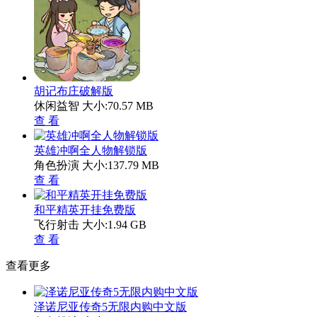
胡记布庄破解版
休闲益智
大小:70.57 MB
查 看
英雄冲啊全人物解锁版
角色扮演
大小:137.79 MB
查 看
和平精英开挂免费版
飞行射击
大小:1.94 GB
查 看
查看更多
泽诺尼亚传奇5无限内购中文版