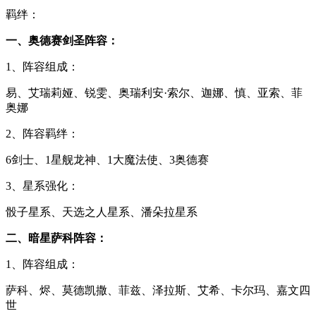
羁绊：
一、奥德赛剑圣阵容：
1、阵容组成：
易、艾瑞莉娅、锐雯、奥瑞利安·索尔、迦娜、慎、亚索、菲
奥娜
2、阵容羁绊：
6剑士、1星舰龙神、1大魔法使、3奥德赛
3、星系强化：
骰子星系、天选之人星系、潘朵拉星系
二、暗星萨科阵容：
1、阵容组成：
萨科、烬、莫德凯撒、菲兹、泽拉斯、艾希、卡尔玛、嘉文四
世