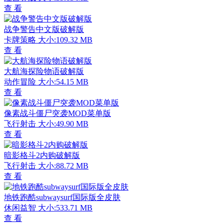
查 看
战争警告中文版破解版
卡牌策略
大小:109.32 MB
查 看
大航海探险物语破解版
动作冒险
大小:54.15 MB
查 看
像素战斗僵尸突袭MOD菜单版
飞行射击
大小:49.90 MB
查 看
暗影格斗2内购破解版
飞行射击
大小:88.72 MB
查 看
地铁跑酷subwaysurf国际版全皮肤
休闲益智
大小:533.71 MB
查 看