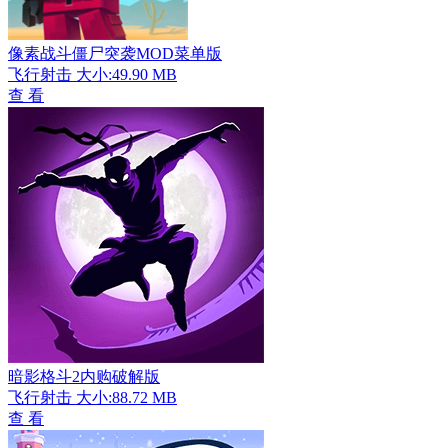
像素战斗僵尸突袭MOD菜单版
飞行射击
大小:49.90 MB
查 看
暗影格斗2内购破解版
飞行射击
大小:88.72 MB
查 看