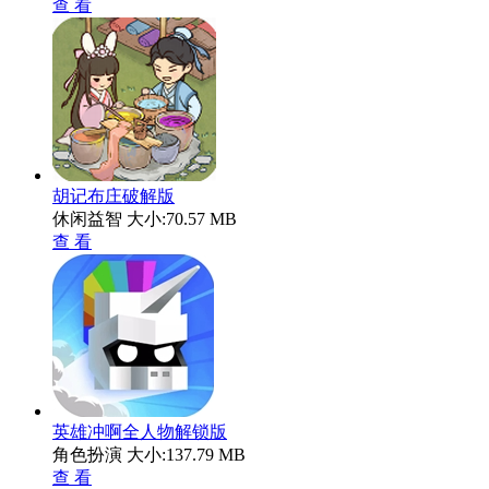
查 看
胡记布庄破解版
休闲益智
大小:70.57 MB
查 看
英雄冲啊全人物解锁版
角色扮演
大小:137.79 MB
查 看