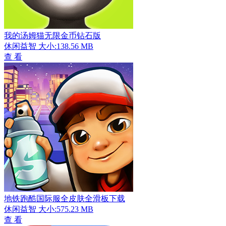
我的汤姆猫无限金币钻石版
休闲益智
大小:138.56 MB
查 看
地铁跑酷国际服全皮肤全滑板下载
休闲益智
大小:575.23 MB
查 看