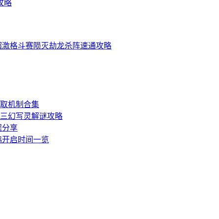
攻略
超激格斗赛陨灭劫龙杀阵速通攻略
取机制合集
三幻写灵解谜攻略
程分享
申鹤开启时间一览