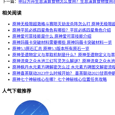
下一篇：
明日方舟生息演算食物怎么食用？生息演算食物食用
相关阅读
原神无极限超激格斗赛陨灭劫龙杀阵怎么打 原神无极限
原神平民必练四星角色有哪些？平民必练四星角色介绍
原神爱可菲技能是什么 原神爱可菲技能介绍
原神玛薇卡突破材料需要哪些 原神玛薇卡突破材料一览
原神5.3原石汇总 原神5.3版本所有原石一览
原神圣遗物定义与萃取机制是什么？原神圣遗物定义与萃
原神流泉之众水池三幻写灵怎么解谜？原神流泉之众水池
原神枫丹水元素方碑解密怎么过 水元素方碑图文解密流
原神喜茶联动2023什么时候开始？ 喜茶联动2023甘雨
原神七个神秘核心在哪？七个神秘核心位置任务攻略
人气下载推荐