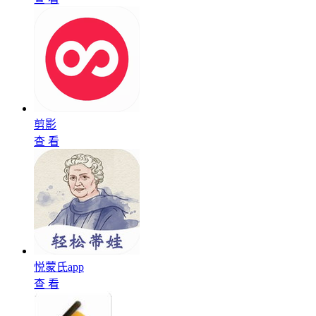
剪影
查 看
悦蒙氏app
查 看