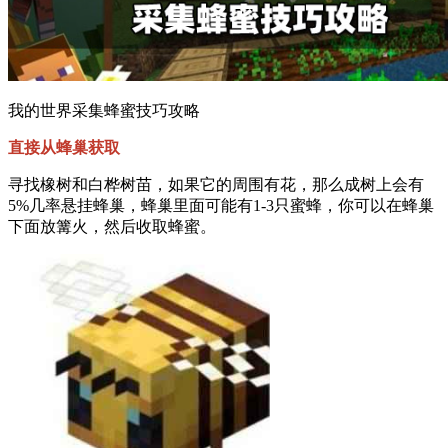
我的世界采集蜂蜜技巧攻略
直接从蜂巢获取
寻找橡树和白桦树苗，如果它的周围有花，那么成树上会有
5%几率悬挂蜂巢，蜂巢里面可能有1-3只蜜蜂，你可以在蜂巢
下面放篝火，然后收取蜂蜜。