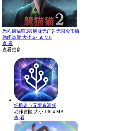
恐怖躲猫猫2破解版无广告无限金币版
休闲益智
大小:67.50 MB
查 看
查看更多
细胞奇点无限资源版
动作冒险
大小:136.4 MB
查 看