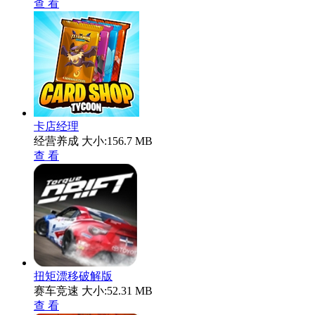
查 看
卡店经理
经营养成
大小:156.7 MB
查 看
扭矩漂移破解版
赛车竞速
大小:52.31 MB
查 看