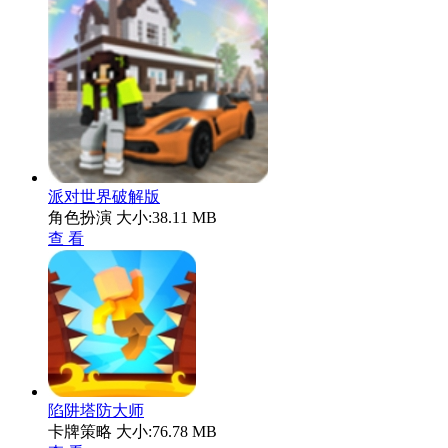
派对世界破解版
角色扮演
大小:38.11 MB
查 看
陷阱塔防大师
卡牌策略
大小:76.78 MB