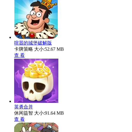
喧嚣的城堡破解版
卡牌策略
大小:52.67 MB
查 看
英勇合并
休闲益智
大小:91.64 MB
查 看