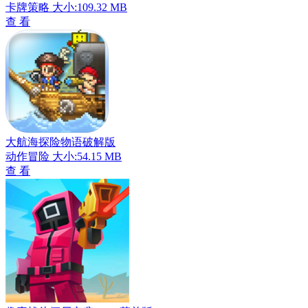
卡牌策略
大小:109.32 MB
查 看
大航海探险物语破解版
动作冒险
大小:54.15 MB
查 看