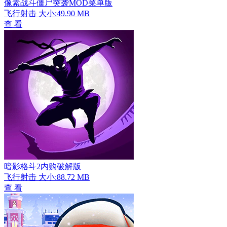
像素战斗僵尸突袭MOD菜单版
飞行射击
大小:49.90 MB
查 看
暗影格斗2内购破解版
飞行射击
大小:88.72 MB
查 看