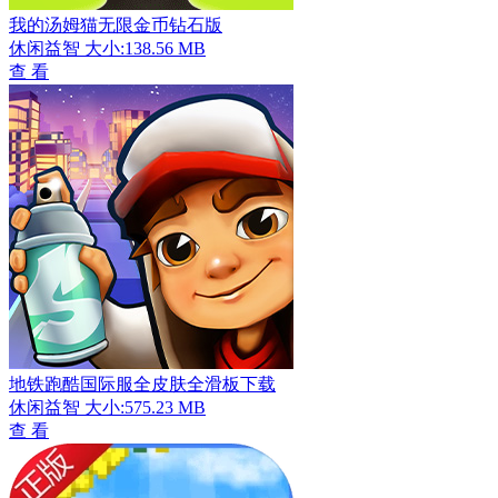
我的汤姆猫无限金币钻石版
休闲益智
大小:138.56 MB
查 看
地铁跑酷国际服全皮肤全滑板下载
休闲益智
大小:575.23 MB
查 看