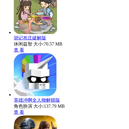
胡记布庄破解版
休闲益智
大小:70.57 MB
查 看
英雄冲啊全人物解锁版
角色扮演
大小:137.79 MB
查 看