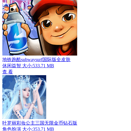
地铁跑酷subwaysurf国际版全皮肤
休闲益智
大小:533.71 MB
查 看
叶罗丽彩妆公主三国无限金币钻石版
角色扮演
大小:353.71 MB