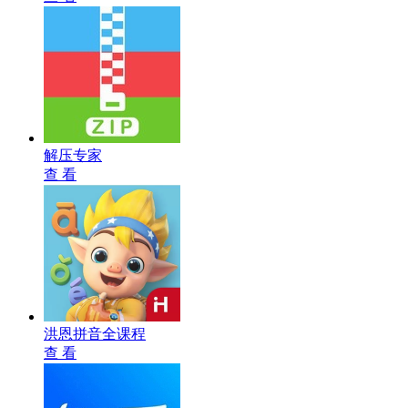
解压专家
查 看
洪恩拼音全课程
查 看