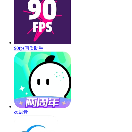
90fps画质助手
cu语音