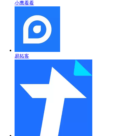
小鹰看看
易拓客