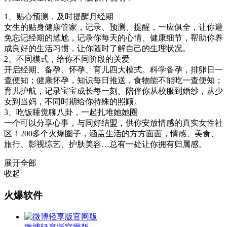
1、贴心预测，及时提醒月经期
女生的贴身健康管家，记录、预测、提醒，一应俱全，让你避
免忘记经期的尴尬，记录你每天的心情、健康细节，帮助你养
成良好的生活习惯，让你随时了解自己的生理状况。
2、不同模式，给你不同阶段的关爱
开启经期、备孕、怀孕、育儿四大模式。科学备孕，排卵日一
查便知；健康怀孕，知识每日推送，食物能不能吃一查便知；
育儿护航，记录宝宝成长每一刻。陪伴你从校服到婚纱，从少
女到当妈，不同时期给你特殊的照顾。
3、吃饭睡觉聊八卦，一起扎堆她她圈
一个可以分享心事，与同好结盟，供你安放情感的真实女性社
区！200多个火爆圈子，涵盖生活的方方面面，情感、美食、
旅行、影视综艺、护肤美容…总有一处让你拥有归属感。
展开全部
收起
火爆软件