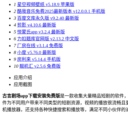
1
星空视频壁纸 v5.18.9 苹果版
2
酷我音乐免费2025最新版本 v12.0.0.1 手机版
3
百度文库永久版 v9.2.40 最新版
4
剪影 v4.10.6 最新版
5
悦蒙氏app v3.2.4 最新版
6
力扣题库官网版 v2.13.2 中文版
7
厂房在线 v3.1.4 免费版
8
小度 v5.76.0 最新版
9
房利来 v5.14.4 手机版
10
靓机汇 v2.5.6 免费版
应用介绍
应用截图
古言剧场app下载安装免费版
是一款收集大量精品短剧的软件
件为不同用户带来不同类型的短剧资源，视频的播放很流畅且
机播放器，还支持各种快捷搜索和播放等，满足不同小伙伴的