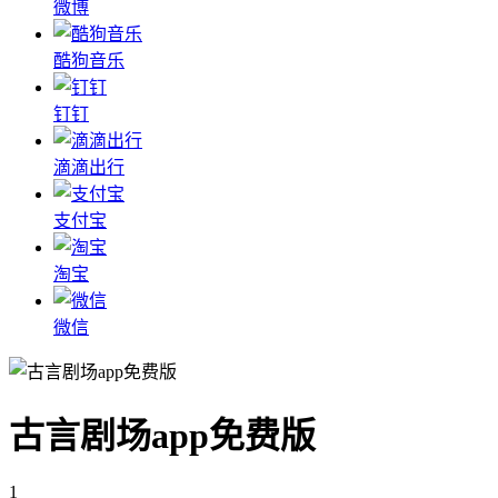
微博
酷狗音乐
钉钉
滴滴出行
支付宝
淘宝
微信
古言剧场app免费版
1