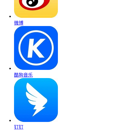
微博
酷狗音乐
钉钉