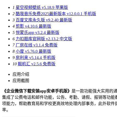
1
星空视频壁纸 v5.18.9 苹果版
2
酷我音乐免费2025最新版本 v12.0.0.1 手机版
3
百度文库永久版 v9.2.40 最新版
4
剪影 v4.10.6 最新版
5
悦蒙氏app v3.2.4 最新版
6
力扣题库官网版 v2.13.2 中文版
7
厂房在线 v3.1.4 免费版
8
小度 v5.76.0 最新版
9
房利来 v5.14.4 手机版
10
靓机汇 v2.5.6 免费版
应用介绍
应用截图
《企业微信下载安装app安卓手机版》
是一款功能强大实用的
集成了公费电话和邮件功能，公告、考勤、请假、报销等功能
项能力，帮助教育局和学校更高效地处理内部事务，此外软件
率。