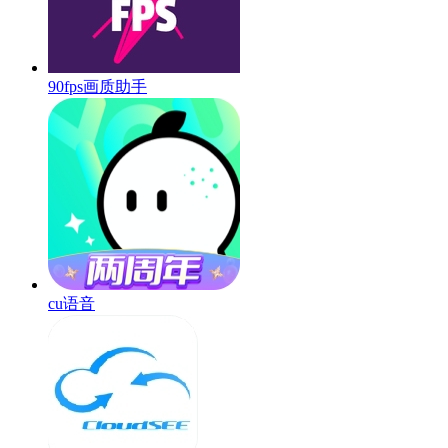
90fps画质助手
cu语音