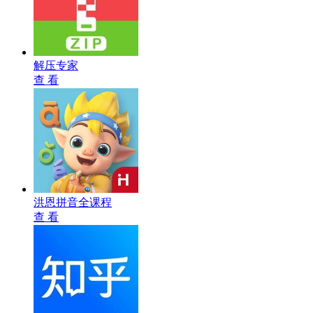
解压专家
查 看
洪恩拼音全课程
查 看