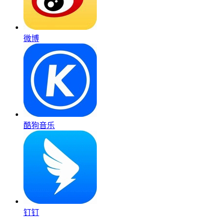
微博
酷狗音乐
钉钉