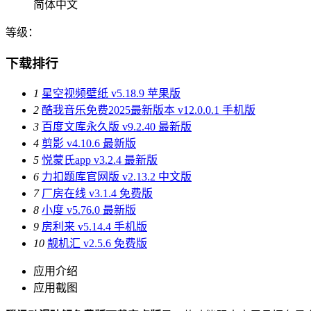
简体中文
等级：
下载排行
1
星空视频壁纸 v5.18.9 苹果版
2
酷我音乐免费2025最新版本 v12.0.0.1 手机版
3
百度文库永久版 v9.2.40 最新版
4
剪影 v4.10.6 最新版
5
悦蒙氏app v3.2.4 最新版
6
力扣题库官网版 v2.13.2 中文版
7
厂房在线 v3.1.4 免费版
8
小度 v5.76.0 最新版
9
房利来 v5.14.4 手机版
10
靓机汇 v2.5.6 免费版
应用介绍
应用截图