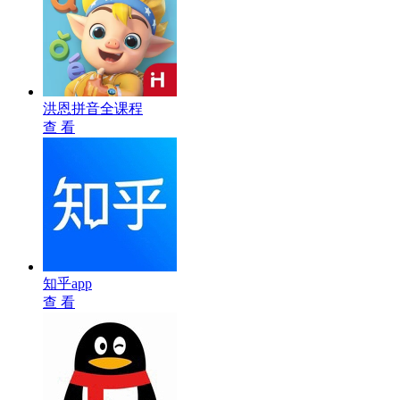
洪恩拼音全课程
查 看
知乎app
查 看