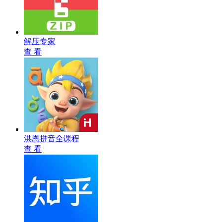
解压专家
查 看
洪恩拼音全课程
查 看