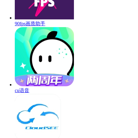
90fps画质助手
cu语音