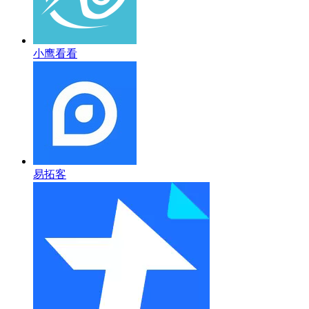
小鹰看看
易拓客