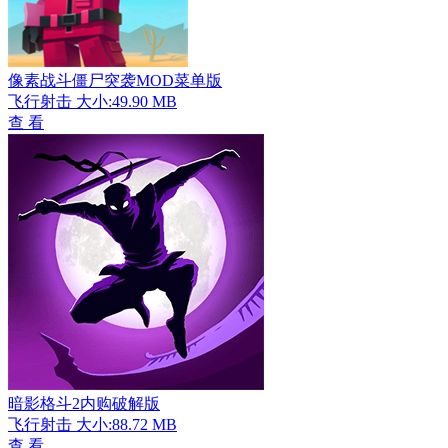
像素战斗僵尸突袭MOD菜单版
飞行射击
大小:49.90 MB
查 看
暗影格斗2内购破解版
飞行射击
大小:88.72 MB
查 看