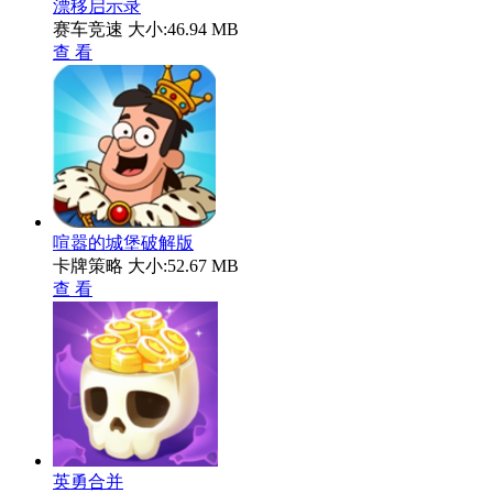
漂移启示录
赛车竞速
大小:46.94 MB
查 看
喧嚣的城堡破解版
卡牌策略
大小:52.67 MB
查 看
英勇合并