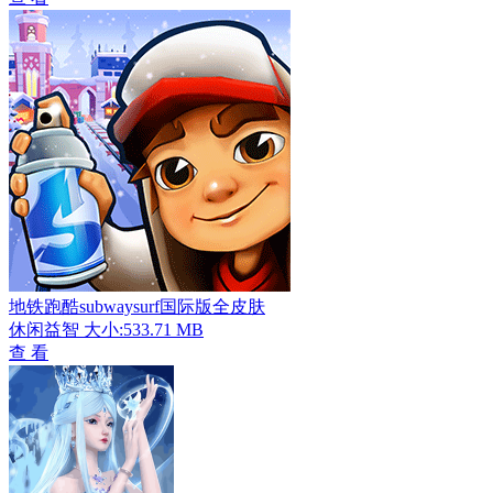
地铁跑酷subwaysurf国际版全皮肤
休闲益智
大小:533.71 MB
查 看