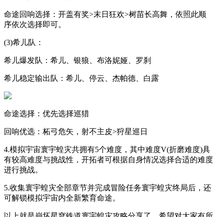
命途回响选择：开盖有奖>末日狂欢>树苗长高舞，依照此顺
序依次选择即可。
(3)希儿队：
希儿爆发队：希儿、银狼、布洛妮娅、罗刹
希儿稳定输出队：希儿、停云、杰帕德、白露
命途选择：优先选择巡猎
回响优选：柘弓危矢，射不主皮>狩星巡日
4.模拟宇宙寰宇蝗灾共拥有5个难度，其中难度V(折磨难度)具
有较高难度与挑战性，开拓者可根据自身情况选择合适的难度
进行挑战。
5.收集寰宇蝗灾全部章节并完成冒险任务寰宇蝗灾终局后，还
可解锁模拟宇宙内全新繁育命途。
以上就是崩坏星穹铁道寰宇蝗灾攻略分享了，希望对大家有所