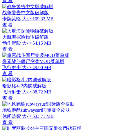
查 看
战争警告中文版破解版
卡牌策略
大小:109.32 MB
查 看
大航海探险物语破解版
动作冒险
大小:54.15 MB
查 看
像素战斗僵尸突袭MOD菜单版
飞行射击
大小:49.90 MB
查 看
暗影格斗2内购破解版
飞行射击
大小:88.72 MB
查 看
地铁跑酷subwaysurf国际版全皮肤
休闲益智
大小:533.71 MB
查 看