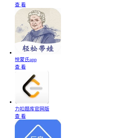
查 看
悦蒙氏app
查 看
力扣题库官网版
查 看