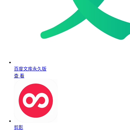
百度文库永久版
查 看
剪影