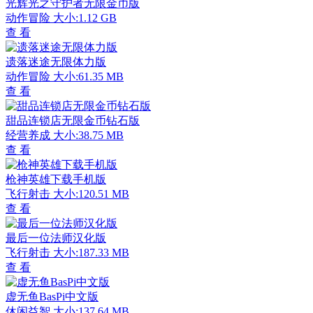
光辉光之守护者无限金币版
动作冒险
大小:1.12 GB
查 看
遗落迷途无限体力版
动作冒险
大小:61.35 MB
查 看
甜品连锁店无限金币钻石版
经营养成
大小:38.75 MB
查 看
枪神英雄下载手机版
飞行射击
大小:120.51 MB
查 看
最后一位法师汉化版
飞行射击
大小:187.33 MB
查 看
虚无鱼BasPi中文版
休闲益智
大小:137.64 MB