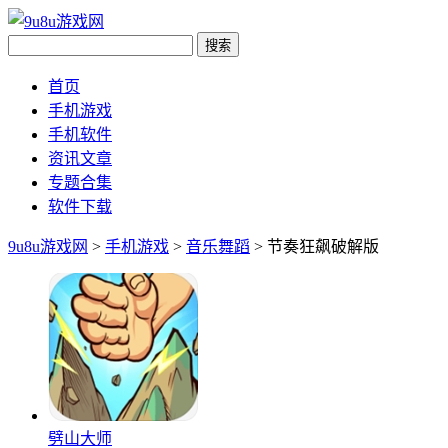
首页
手机游戏
手机软件
资讯文章
专题合集
软件下载
9u8u游戏网
>
手机游戏
>
音乐舞蹈
> 节奏狂飙破解版
劈山大师