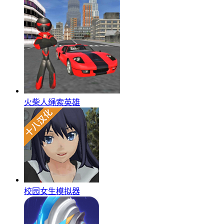
火柴人绳索英雄
校园女生模拟器