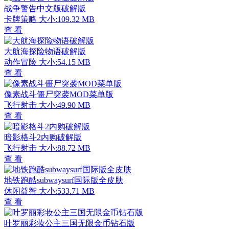
战争警告中文版破解版
卡牌策略
大小:109.32 MB
查 看
大航海探险物语破解版
动作冒险
大小:54.15 MB
查 看
像素战斗僵尸突袭MOD菜单版
飞行射击
大小:49.90 MB
查 看
暗影格斗2内购破解版
飞行射击
大小:88.72 MB
查 看
地铁跑酷subwaysurf国际版全皮肤
休闲益智
大小:533.71 MB
查 看
叶罗丽彩妆公主三国无限金币钻石版