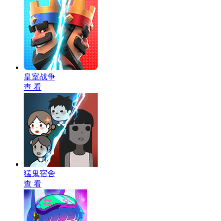
皇室战争
查 看
猛鬼宿舍
查 看