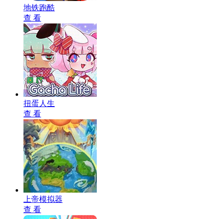
地铁跑酷
查 看
扭蛋人生
查 看
上帝模拟器
查 看