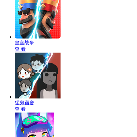
皇室战争
查 看
猛鬼宿舍
查 看