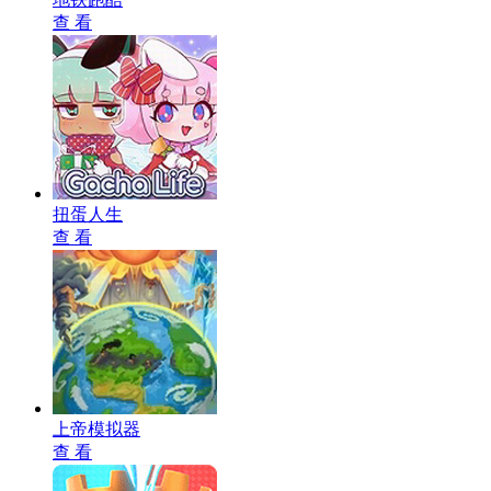
查 看
扭蛋人生
查 看
上帝模拟器
查 看