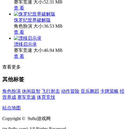
赛车竞速
大小:52.31 MB
查 看
侏罗纪世界破解版
角色扮演
大小:36.53 MB
查 看
漂移启示录
赛车竞速
大小:46.94 MB
查 看
查看更多
其他标签
角色扮演
休闲益智
飞行射击
动作冒险
音乐舞蹈
卡牌策略
经
营养成
赛车竞速
体育竞技
站点地图
Copyright © 9u8u游戏网
(m.9u8u.com).All Rights Reserved