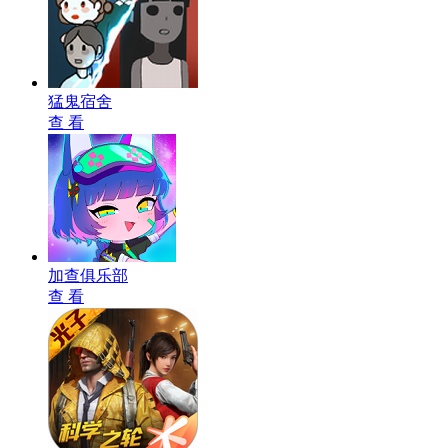
猛鬼宿舍
查 看
加查俱乐部
查 看