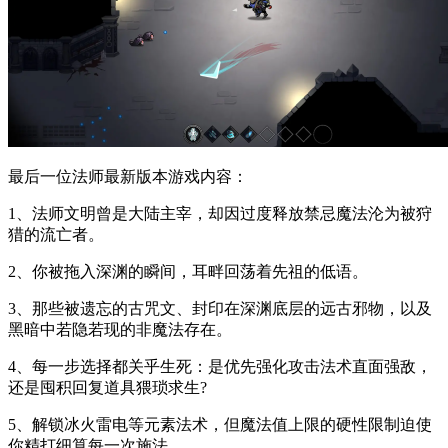
最后一位法师最新版本游戏内容：
1、法师文明曾是大陆主宰，却因过度释放禁忌魔法沦为被狩
猎的流亡者。
2、你被拖入深渊的瞬间，耳畔回荡着先祖的低语。
3、那些被遗忘的古咒文、封印在深渊底层的远古邪物，以及
黑暗中若隐若现的非魔法存在。
4、每一步选择都关乎生死：是优先强化攻击法术直面强敌，
还是囤积回复道具猥琐求生?
5、解锁冰火雷电等元素法术，但魔法值上限的硬性限制迫使
你精打细算每一次施法。