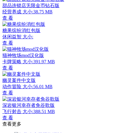
甜品连锁店无限金币钻石版
经营养成
大小:38.75 MB
查 看
糖果缤纷消红包版
休闲益智
大小:
查 看
猫神牧场mod汉化版
卡牌策略
大小:391.97 MB
查 看
幽灵案件中文版
动作冒险
大小:56.01 MB
查 看
深岩银河幸存者免谷歌版
飞行射击
大小:388.51 MB
查 看
查看更多