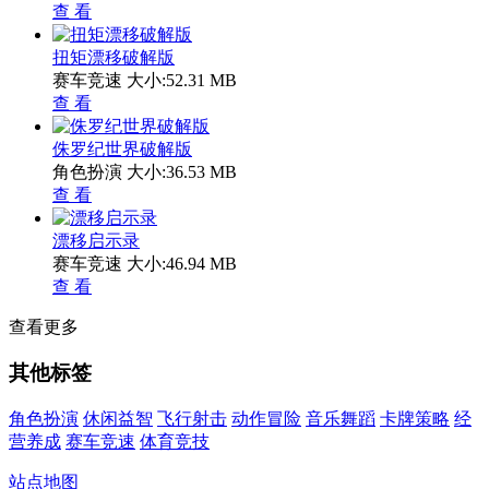
查 看
扭矩漂移破解版
赛车竞速
大小:52.31 MB
查 看
侏罗纪世界破解版
角色扮演
大小:36.53 MB
查 看
漂移启示录
赛车竞速
大小:46.94 MB
查 看
查看更多
其他标签
角色扮演
休闲益智
飞行射击
动作冒险
音乐舞蹈
卡牌策略
经
营养成
赛车竞速
体育竞技
站点地图