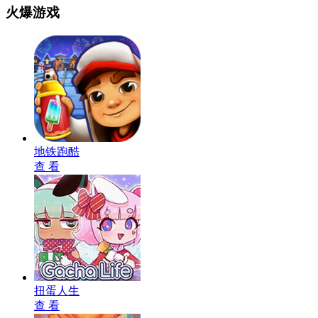
火爆游戏
地铁跑酷
查 看
扭蛋人生
查 看