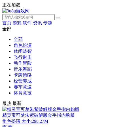
正在加载
首页
游戏
软件
资讯
专题
全部
全部
角色扮演
休闲益智
飞行射击
动作冒险
音乐舞蹈
卡牌策略
经营养成
赛车竞速
体育竞技
最热
最新
精灵宝可梦朱紫破解版金手指内购版
角色扮演
大小:298.27M