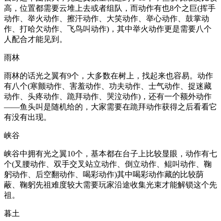
高，位置都需要云堆上去或者组队，而动作有也8个之巨(挥手
动作、举火动作、擦汗动作、大笑动作、举心动作、鼓掌动
作、打哈欠动作、飞鸟叫动作)，其中举火动作更是需要八个
人配合才能见到。
雨林
雨林的话光之翼有9个，大多数在树上，找起来也容易。动作
有八个(寒颤动作、害羞动作、功夫动作、士气动作、捉迷藏
动作、头疼动作、跪拜动作、哭泣动作)，还有一个额外动作
——鱼头叫是随机给的，大家需要在跪拜动作获得之后看看它
有没有出现。
峡谷
峡谷中拥有光之翼10个，基本都在台子上比较显眼，动作有七
个(叉腰动作、双手交叉站立动作、倒立动作、鲲叫动作、鞠
躬动作、后空翻动作、喝彩动作)其中喝彩动作藏的比较荫
蔽、鞠躬先祖难度较大需要玩家沿途收集光束才能解锁这个先
祖。
暮土