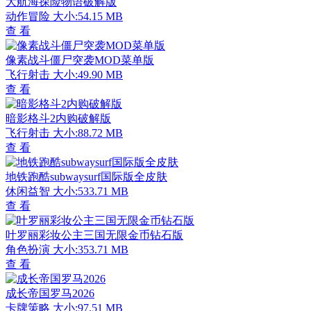
大航海探险物语破解版
动作冒险
大小:54.15 MB
查 看
像素战斗僵尸突袭MOD菜单版
飞行射击
大小:49.90 MB
查 看
暗影格斗2内购破解版
飞行射击
大小:88.72 MB
查 看
地铁跑酷subwaysurf国际版全皮肤
休闲益智
大小:533.71 MB
查 看
叶罗丽彩妆公主三国无限金币钻石版
角色扮演
大小:353.71 MB
查 看
成长帝国罗马2026
卡牌策略
大小:97.51 MB