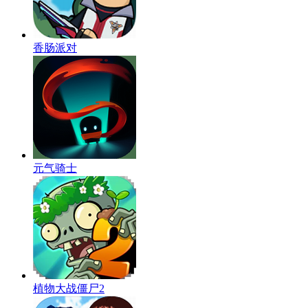
香肠派对
元气骑士
植物大战僵尸2