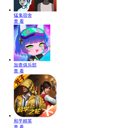
猛鬼宿舍
查 看
加查俱乐部
查 看
和平精英
查 看