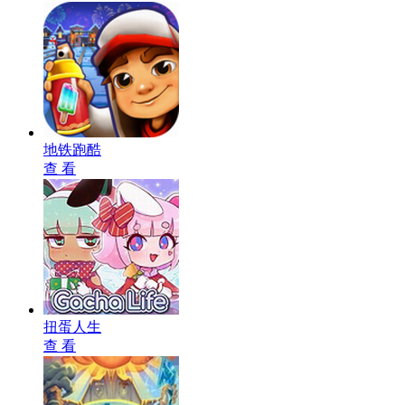
地铁跑酷
查 看
扭蛋人生
查 看