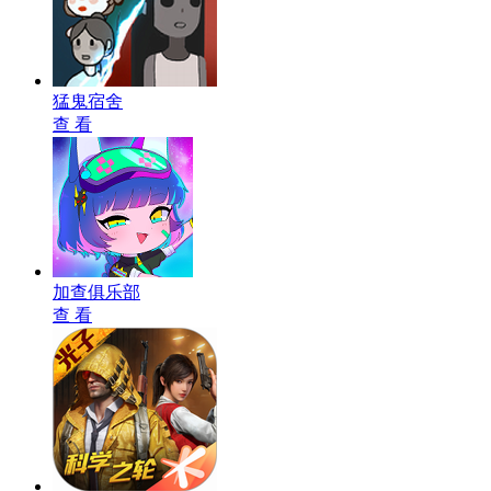
猛鬼宿舍
查 看
加查俱乐部
查 看