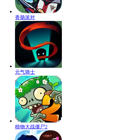
香肠派对
元气骑士
植物大战僵尸2