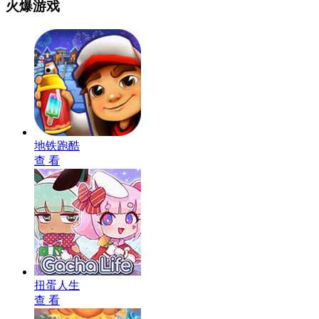
火爆游戏
地铁跑酷
查 看
扭蛋人生
查 看