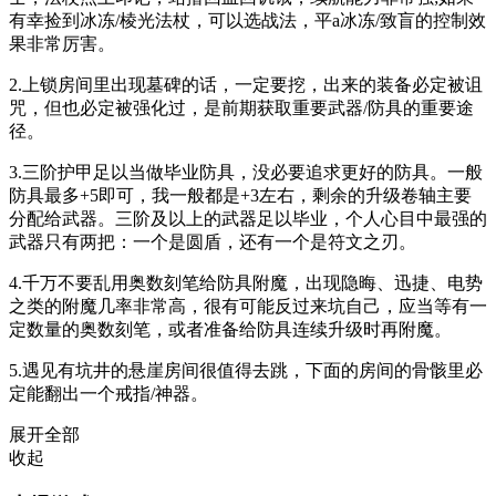
有幸捡到冰冻/棱光法杖，可以选战法，平a冰冻/致盲的控制效
果非常厉害。
2.上锁房间里出现墓碑的话，一定要挖，出来的装备必定被诅
咒，但也必定被强化过，是前期获取重要武器/防具的重要途
径。
3.三阶护甲足以当做毕业防具，没必要追求更好的防具。一般
防具最多+5即可，我一般都是+3左右，剩余的升级卷轴主要
分配给武器。三阶及以上的武器足以毕业，个人心目中最强的
武器只有两把：一个是圆盾，还有一个是符文之刃。
4.千万不要乱用奥数刻笔给防具附魔，出现隐晦、迅捷、电势
之类的附魔几率非常高，很有可能反过来坑自己，应当等有一
定数量的奥数刻笔，或者准备给防具连续升级时再附魔。
5.遇见有坑井的悬崖房间很值得去跳，下面的房间的骨骸里必
定能翻出一个戒指/神器。
展开全部
收起