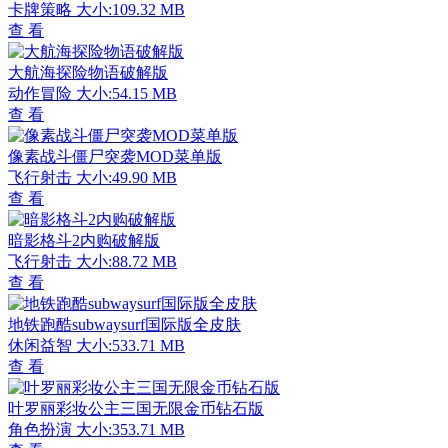
卡牌策略
大小:109.32 MB
查 看
大航海探险物语破解版
动作冒险
大小:54.15 MB
查 看
像素战斗僵尸突袭MOD菜单版
飞行射击
大小:49.90 MB
查 看
暗影格斗2内购破解版
飞行射击
大小:88.72 MB
查 看
地铁跑酷subwaysurf国际版全皮肤
休闲益智
大小:533.71 MB
查 看
叶罗丽彩妆公主三国无限金币钻石版
角色扮演
大小:353.71 MB