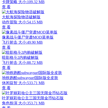
卡牌策略
大小:109.32 MB
查 看
大航海探险物语破解版
动作冒险
大小:54.15 MB
查 看
像素战斗僵尸突袭MOD菜单版
飞行射击
大小:49.90 MB
查 看
暗影格斗2内购破解版
飞行射击
大小:88.72 MB
查 看
地铁跑酷subwaysurf国际版全皮肤
休闲益智
大小:533.71 MB
查 看
叶罗丽彩妆公主三国无限金币钻石版
角色扮演
大小:353.71 MB