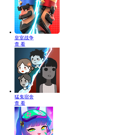
皇室战争
查 看
猛鬼宿舍
查 看