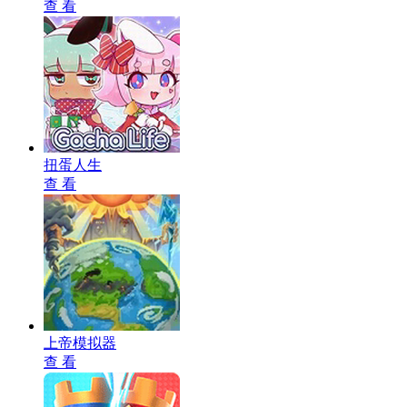
查 看
扭蛋人生
查 看
上帝模拟器
查 看