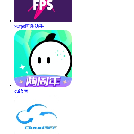
90fps画质助手
cu语音