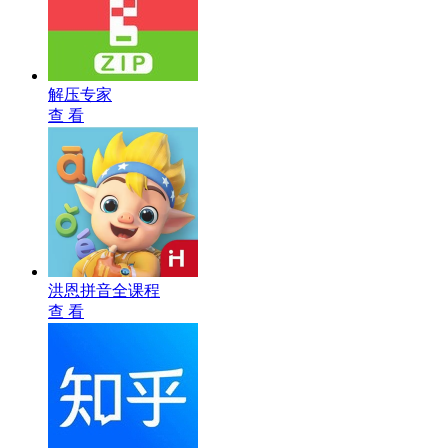
解压专家
查 看
洪恩拼音全课程
查 看