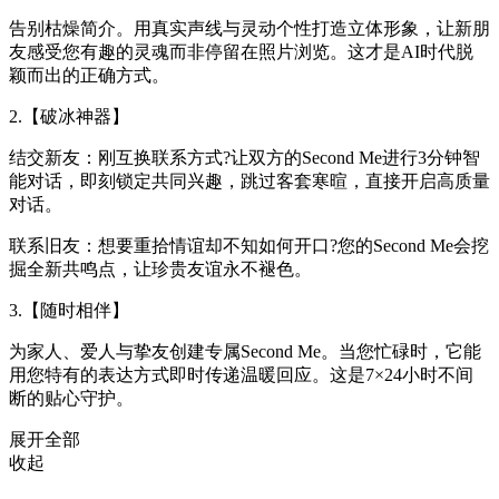
告别枯燥简介。用真实声线与灵动个性打造立体形象，让新朋
友感受您有趣的灵魂而非停留在照片浏览。这才是AI时代脱
颖而出的正确方式。
2.【破冰神器】
结交新友：刚互换联系方式?让双方的Second Me进行3分钟智
能对话，即刻锁定共同兴趣，跳过客套寒暄，直接开启高质量
对话。
联系旧友：想要重拾情谊却不知如何开口?您的Second Me会挖
掘全新共鸣点，让珍贵友谊永不褪色。
3.【随时相伴】
为家人、爱人与挚友创建专属Second Me。当您忙碌时，它能
用您特有的表达方式即时传递温暖回应。这是7×24小时不间
断的贴心守护。
展开全部
收起