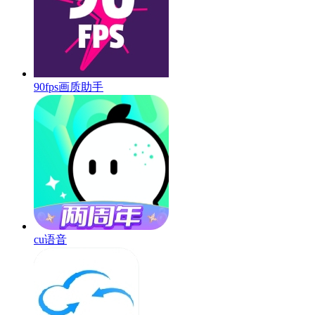
90fps画质助手
cu语音