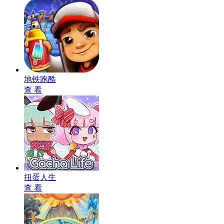
地铁跑酷
查 看
扭蛋人生
查 看