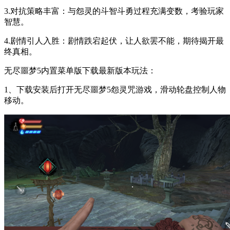
3.对抗策略丰富：与怨灵的斗智斗勇过程充满变数，考验玩家
智慧。
4.剧情引人入胜：剧情跌宕起伏，让人欲罢不能，期待揭开最
终真相。
无尽噩梦5内置菜单版下载最新版本玩法：
1、下载安装后打开无尽噩梦5怨灵咒游戏，滑动轮盘控制人物
移动。