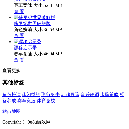
赛车竞速
大小:52.31 MB
查 看
侏罗纪世界破解版
角色扮演
大小:36.53 MB
查 看
漂移启示录
赛车竞速
大小:46.94 MB
查 看
查看更多
其他标签
角色扮演
休闲益智
飞行射击
动作冒险
音乐舞蹈
卡牌策略
经
营养成
赛车竞速
体育竞技
站点地图
Copyright © 9u8u游戏网