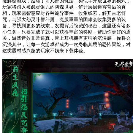
险解谜游戏，延续了前几部的玩法，类似半开放世界的模式，
玩家将踏入被怨灵诅咒的阴森世界，解开层层迷雾背后的真
相，玩家需智慧应对各种诡异事件，收集线索，解开古老符
咒，与强大怨灵斗智斗勇，克服重重的困难会收集更多的装
备，寻找到更多的线索，发掘背后隐藏的秘密，这里还有诸多
小任务，只要完成了就可以获得丰富的奖励，帮助你更好的通
关，游戏音效非常逼真，带上耳机拥有更强的沉浸感，你将会
沉浸其中，让每一次游戏都成为一次身临其境的恐怖冒险，对
这类题材感兴趣的玩家不妨来下载体验。