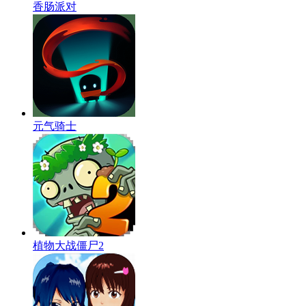
香肠派对
元气骑士
植物大战僵尸2