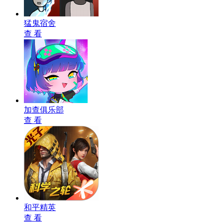
猛鬼宿舍
查 看
加查俱乐部
查 看
和平精英
查 看