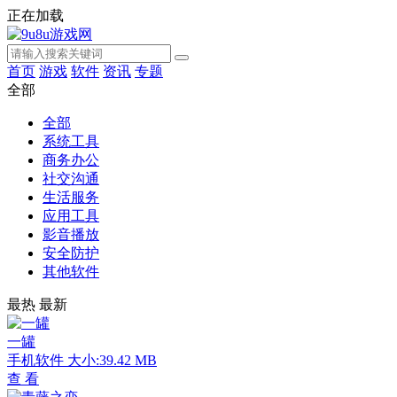
正在加载
首页
游戏
软件
资讯
专题
全部
全部
系统工具
商务办公
社交沟通
生活服务
应用工具
影音播放
安全防护
其他软件
最热
最新
一罐
手机软件
大小:39.42 MB
查 看