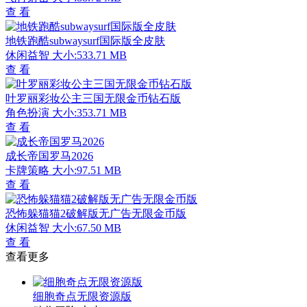
查 看
地铁跑酷subwaysurf国际版全皮肤
休闲益智
大小:533.71 MB
查 看
叶罗丽彩妆公主三国无限金币钻石版
角色扮演
大小:353.71 MB
查 看
成长帝国罗马2026
卡牌策略
大小:97.51 MB
查 看
恐怖躲猫猫2破解版无广告无限金币版
休闲益智
大小:67.50 MB
查 看
查看更多
细胞奇点无限资源版