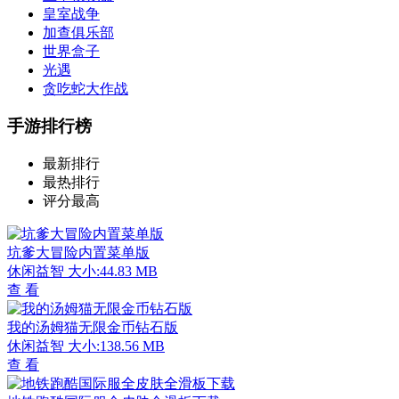
皇室战争
加查俱乐部
世界盒子
光遇
贪吃蛇大作战
手游排行榜
最新排行
最热排行
评分最高
坑爹大冒险内置菜单版
休闲益智
大小:44.83 MB
查 看
我的汤姆猫无限金币钻石版
休闲益智
大小:138.56 MB
查 看