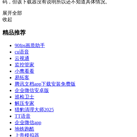
码，但该下载器没有说明所以还不知道具体情况。
展开全部
收起
精品推荐
90fps画质助手
cu语音
云视通
监控管家
小鹰看看
易拓客
腾讯文档app下载安装免费版
企业微信安卓版
巡检卫士
解压专家
猎豹清理大师2025
TT语音
企业微信app
地铁跑酷
上帝模拟器