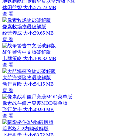
地铁跑酷国际服全皮肤全滑板下载
休闲益智
大小:575.23 MB
查 看
像素牧场物语破解版
经营养成
大小:39.65 MB
查 看
战争警告中文版破解版
卡牌策略
大小:109.32 MB
查 看
大航海探险物语破解版
动作冒险
大小:54.15 MB
查 看
像素战斗僵尸突袭MOD菜单版
飞行射击
大小:49.90 MB
查 看
暗影格斗2内购破解版
飞行射击
大小:88.72 MB