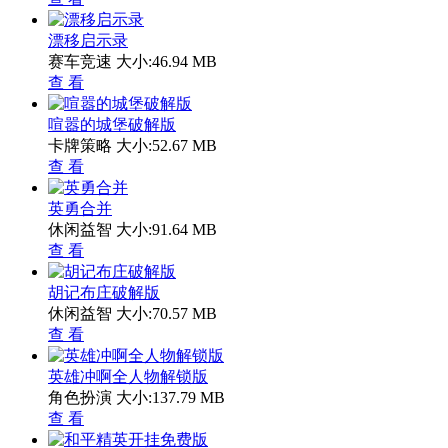
漂移启示录
赛车竞速
大小:46.94 MB
查 看
喧嚣的城堡破解版
卡牌策略
大小:52.67 MB
查 看
英勇合并
休闲益智
大小:91.64 MB
查 看
胡记布庄破解版
休闲益智
大小:70.57 MB
查 看
英雄冲啊全人物解锁版
角色扮演
大小:137.79 MB
查 看