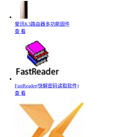
斐讯K3路由器多功能固件
查 看
FastReader(快解密码读取软件)
查 看