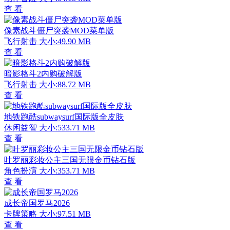
查 看
像素战斗僵尸突袭MOD菜单版
飞行射击
大小:49.90 MB
查 看
暗影格斗2内购破解版
飞行射击
大小:88.72 MB
查 看
地铁跑酷subwaysurf国际版全皮肤
休闲益智
大小:533.71 MB
查 看
叶罗丽彩妆公主三国无限金币钻石版
角色扮演
大小:353.71 MB
查 看
成长帝国罗马2026
卡牌策略
大小:97.51 MB
查 看