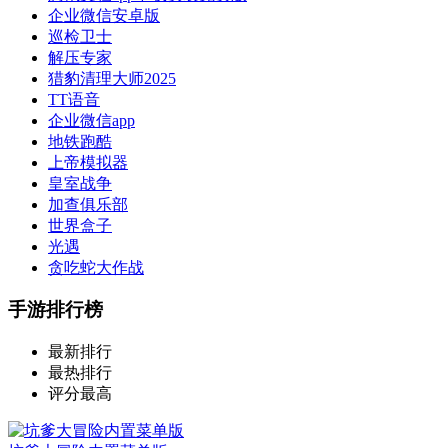
企业微信安卓版
巡检卫士
解压专家
猎豹清理大师2025
TT语音
企业微信app
地铁跑酷
上帝模拟器
皇室战争
加查俱乐部
世界盒子
光遇
贪吃蛇大作战
手游排行榜
最新排行
最热排行
评分最高