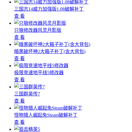
三国志14威力加强版1.08破解补丁
查 看
只狼修改器风灵月影版
查 看
暗黑破坏神2大箱子补丁(含大背包)
查 看
极限竞速地平线5修改器
查 看
三国群英传7
查 看
怪物猎人崛起免Steam破解补丁
查 看