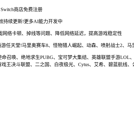
witch商店免费注册
效持续更新!更多AI能力开发中
戏网络卡顿、掉线等问题、降低网络延迟，提高游戏稳定性
，畅游任天堂!马里奥赛车8、怪物猎人崛起、动森、喷射战士2、
使命召唤、绝地求生PUBG、宝可梦大集结、英雄联盟手游LOL、文
、游戏王决斗联盟、二之国、白夜极光、Cytus、艾希、碧蓝航线、公