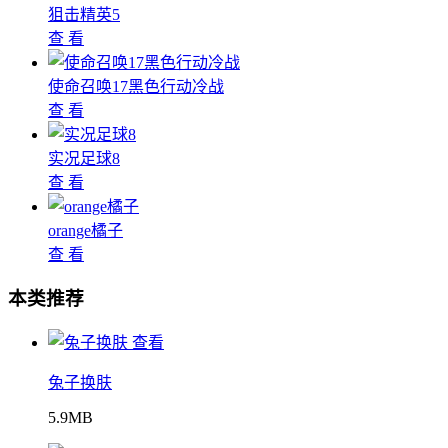
狙击精英5
查 看
使命召唤17黑色行动冷战
查 看
实况足球8
查 看
orange橘子
查 看
本类推荐
查看
兔子换肤
5.9MB