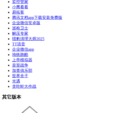
监控管家
小鹰看看
易拓客
腾讯文档app下载安装免费版
企业微信安卓版
巡检卫士
解压专家
猎豹清理大师2025
TT语音
企业微信app
地铁跑酷
上帝模拟器
皇室战争
加查俱乐部
世界盒子
光遇
贪吃蛇大作战
其它版本