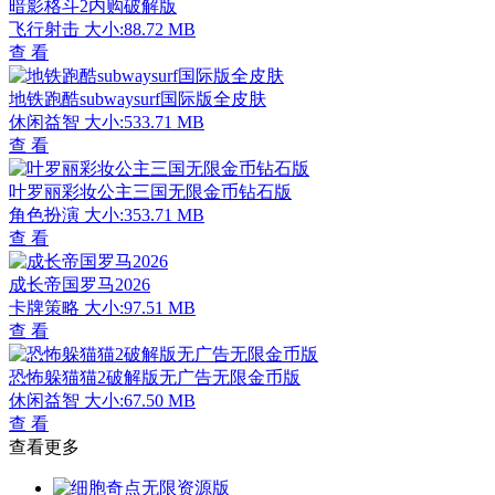
暗影格斗2内购破解版
飞行射击
大小:88.72 MB
查 看
地铁跑酷subwaysurf国际版全皮肤
休闲益智
大小:533.71 MB
查 看
叶罗丽彩妆公主三国无限金币钻石版
角色扮演
大小:353.71 MB
查 看
成长帝国罗马2026
卡牌策略
大小:97.51 MB
查 看
恐怖躲猫猫2破解版无广告无限金币版
休闲益智
大小:67.50 MB
查 看
查看更多