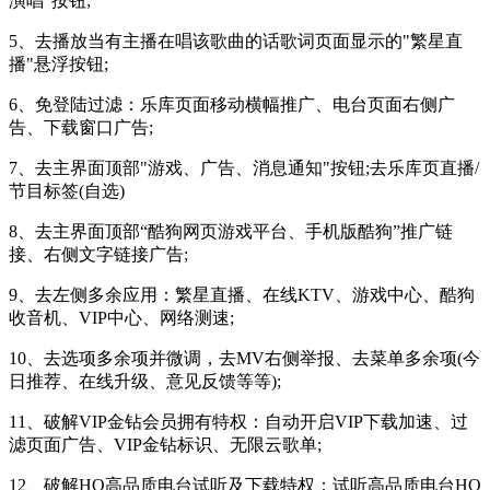
演唱"按钮;
5、去播放当有主播在唱该歌曲的话歌词页面显示的"繁星直
播"悬浮按钮;
6、免登陆过滤：乐库页面移动横幅推广、电台页面右侧广
告、下载窗口广告;
7、去主界面顶部"游戏、广告、消息通知"按钮;去乐库页直播/
节目标签(自选)
8、去主界面顶部“酷狗网页游戏平台、手机版酷狗”推广链
接、右侧文字链接广告;
9、去左侧多余应用：繁星直播、在线KTV、游戏中心、酷狗
收音机、VIP中心、网络测速;
10、去选项多余项并微调，去MV右侧举报、去菜单多余项(今
日推荐、在线升级、意见反馈等等);
11、破解VIP金钻会员拥有特权：自动开启VIP下载加速、过
滤页面广告、VIP金钻标识、无限云歌单;
12、破解HQ高品质电台试听及下载特权：试听高品质电台HQ