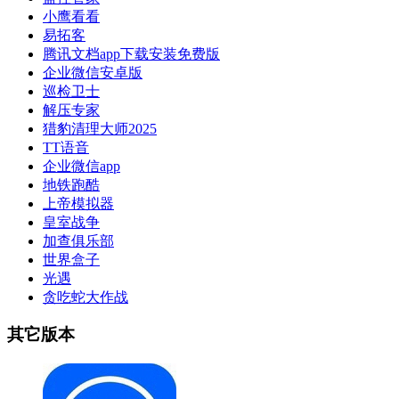
小鹰看看
易拓客
腾讯文档app下载安装免费版
企业微信安卓版
巡检卫士
解压专家
猎豹清理大师2025
TT语音
企业微信app
地铁跑酷
上帝模拟器
皇室战争
加查俱乐部
世界盒子
光遇
贪吃蛇大作战
其它版本