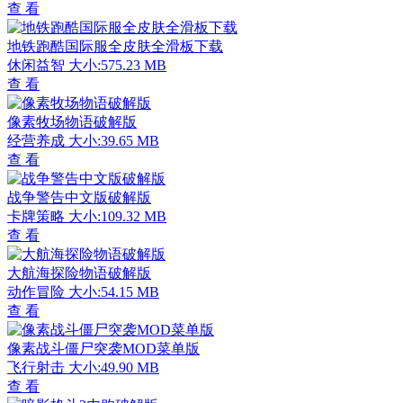
查 看
地铁跑酷国际服全皮肤全滑板下载
休闲益智
大小:575.23 MB
查 看
像素牧场物语破解版
经营养成
大小:39.65 MB
查 看
战争警告中文版破解版
卡牌策略
大小:109.32 MB
查 看
大航海探险物语破解版
动作冒险
大小:54.15 MB
查 看
像素战斗僵尸突袭MOD菜单版
飞行射击
大小:49.90 MB
查 看