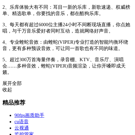
2、乐库体验大有不同：耳目一新的乐库，新歌速递、权威榜
单、精选歌单，你要找的音乐，都在酷狗乐库。
3、每天都有超过6000位主播24小时不间断现场直播，你点她
唱，与千万音乐爱好者同时互动，造就网络好声音。
4、专业蝰蛇音效：由蝰蛇(VIPER)专业打造的智能均衡环绕
音，更有多种预设音效，可让同一首歌也有不同的味道。
5、超过300万首海量伴奏，录音棚、KTV、音乐厅、演唱
会……多种音效，蝰蛇(VIPER)音频渲染，让你开嗓即成天
籁。
展开全部
收起
精品推荐
90fps画质助手
cu语音
云视通
监控管家