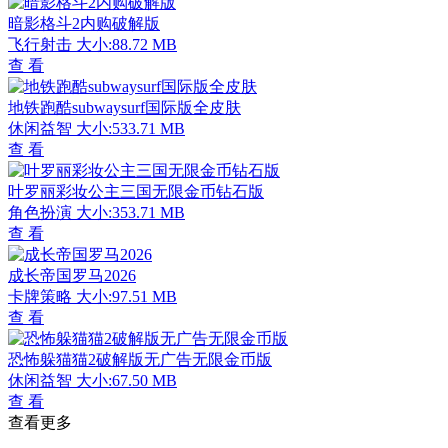
暗影格斗2内购破解版
飞行射击
大小:88.72 MB
查 看
地铁跑酷subwaysurf国际版全皮肤
休闲益智
大小:533.71 MB
查 看
叶罗丽彩妆公主三国无限金币钻石版
角色扮演
大小:353.71 MB
查 看
成长帝国罗马2026
卡牌策略
大小:97.51 MB
查 看
恐怖躲猫猫2破解版无广告无限金币版
休闲益智
大小:67.50 MB
查 看
查看更多