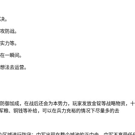
对决。
种攻防战。
的实力等。
只在一瞬间。
的想法去运营。
强防御加成，在战后还会为本势力，玩家发放金锭等战略物资，十
供军粮、铜钱等补给，可以在兵力充裕的情况下尽量多的去
个区域进行防守：中军出现在整个城池的正中央，中军不享受任