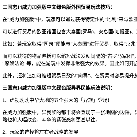
三国志14威力加强版中文绿色版外国贸易玩法技巧：
在“威力加强版”中，玩家可以通过获得特定州的“地利”来与欧
可以进行贸易的欧亚诸国包含大秦国(罗马)、安息国(帕提亚)
比如：若玩家取得“司隶”便能与“大秦国”进行贸易，取得“京
而可以获得的物品包括可以缩短战法发动间隔的“古罗马军团”，
“摩奴法论”等，能在游玩中发挥非常强大的效果。因此如何开
此外，还将追加可缩短贸易日数的“向导”、在贸易时容易提升
三国志14威力加强版中文绿色版异界民族玩法说明：
1、虎视眈眈中华大地的五个强大的「异族」登场!
在威力加强版中，异民族的都市将会登场于一张地图的边陲，
略也将大幅改变，斗争的紧张感将更甚以往。
2、玩家的选择将左右者战略的发展