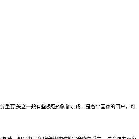
分重要;关塞一般有些极强的防御加成，是各个国家的门户，可
何加成，但是中军在防守获胜时将完全恢复兵力，适合强力玩家