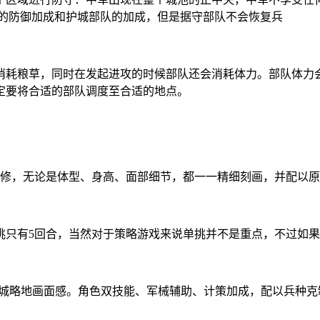
池的防御加成和护城部队的加成，但是据守部队不会恢复兵
消耗粮草，同时在发起进攻的时候部队还会消耗体力。部队体力
定要将合适的部队调度至合适的地点。
监修，无论是体型、身高、面部细节，都一一精细刻画，并配以
挑只有5回合，当然对于策略游戏来说单挑并不是重点，不过如
攻城略地画面感。角色双技能、军械辅助、计策加成，配以兵种