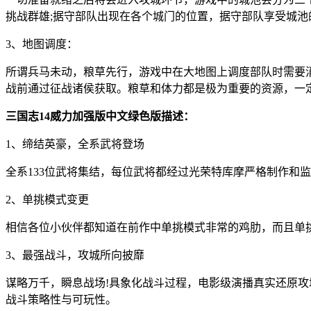
挑战群雄;据守部队出现在各个城门的位置，据守部队享受城
3、地图调度：
所谓兵马未动，粮草先行，游戏中在大地图上调度部队时需要
战前通过征战诸侯获取。粮草和体力都是极为重要的资源，一
三国志14威力加强版中文绿色版描述：
1、缔结英豪，全系武将登场
全系133位武将集结，每位武将都经过光荣特库摩严格制作和
2、单挑模式变更
相信各位小伙伴都知道在前作中单挑模式非常的鸡肋，而且单
3、最强战斗，攻城所向披靡
谋略万千，瞬息战场!具象化战斗过程，电影级演播真实还原
战斗策略性与可玩性。