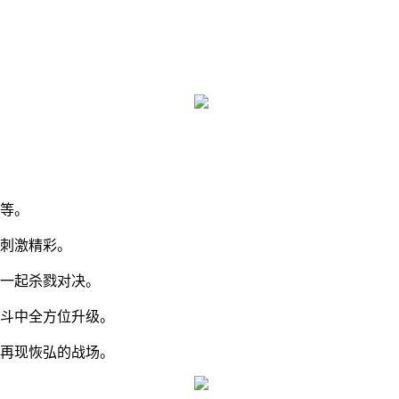
张等。
多刺激精彩。
将一起杀戮对决。
战斗中全方位升级。
实再现恢弘的战场。