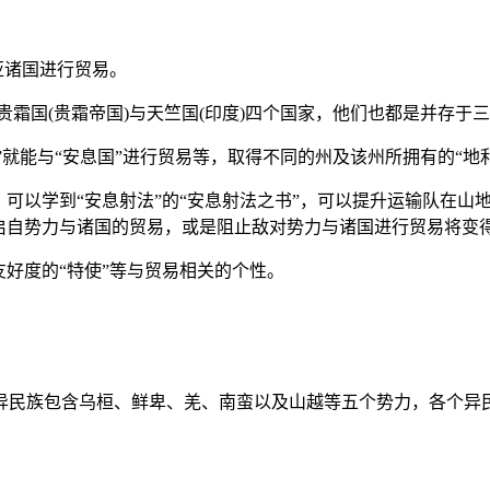
亚诸国进行贸易。
、贵霜国(贵霜帝国)与天竺国(印度)四个国家，他们也都是并存于
兆”就能与“安息国”进行贸易等，取得不同的州及该州所拥有的“
可以学到“安息射法”的“安息射法之书”，可以提升运输队在山
启自势力与诸国的贸易，或是阻止敌对势力与诸国进行贸易将变
友好度的“特使”等与贸易相关的个性。
异民族包含乌桓、鲜卑、羌、南蛮以及山越等五个势力，各个异