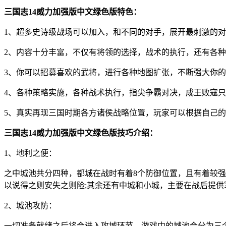
三国志14威力加强版中文绿色版特色：
1、超多史诗级战场可以加入，和不同的对手，展开最刺激的
2、内容十分丰富，不仅有将领的选择，战术的执行，还有各
3、你可以招募喜欢的武将，进行各种地图扩张，不断强大你
4、各种策略实施，各种战术执行，指尖争霸对决，成王败寇
5、真实再现三国时期各方诸侯战略位置，玩家可以根据自己
三国志14威力加强版中文绿色版技巧介绍：
1、地利之便：
之中城池共分四种，都城在战时有着8个防御位置，且有着较
以说得之则安失之则险;其余还有中城和小城，主要在战后提
2、城池攻防：
一切准备就绪之后将会进入攻城环节，游戏中的城池会分为三